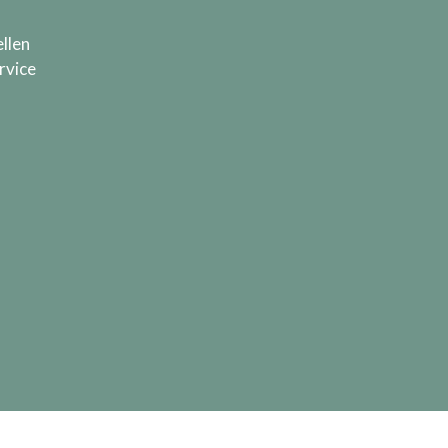
llen
rvice