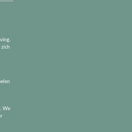
ving.
 zich
pelen
t. We
er