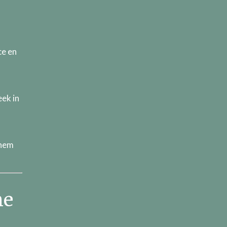
ce en
ek in
 hem
ne