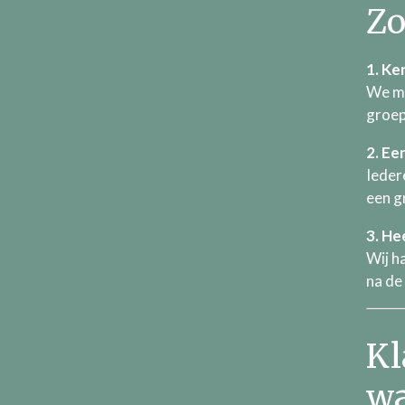
Zo
1. Ke
We ma
groep
2. Ee
Ieder
een gr
3. He
Wij h
na de
Kl
wa