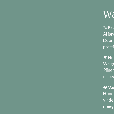
Wa
🐾
Er
Al ja
Door 
prett
🌳
He
We ge
Pijne
en be
❤️
Va
Honde
vinden
meeg