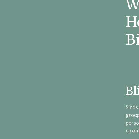
W
H
B
Bl
Sinds
groep
perso
en on