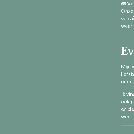
🚐
Ve
Onze 
van a
weer f
Ev
Mijn 
liefst
mooie
Ik vi
ook g
en pl
weer 